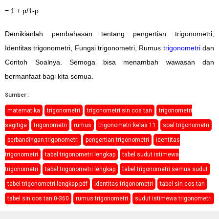
= 1 + p/1-p
Demikianlah pembahasan tentang pengertian trigonometri,
Identitas trigonometri, Fungsi trigonometri, Rumus
trigonometri
dan
Contoh Soalnya. Semoga bisa menambah wawasan dan
bermanfaat bagi kita semua.
Sumber :
matematika
trigonometri
trigonometri sin cos tan
trigonometri
segitiga
trigonometri
rumus
trigonometri kelas 11
soal trigonometri
perbandingan trigonometri
pengertian trigonometri
identitas
trigonometri
tabel trigonometri lengkap
tabel sudut istimewa
trigonometri
tabel trigonometri lengkap
tabel trigonometri semua sudut
tabel trigonometri lengkap pdf
identitas trigonometri
tabel sin cos tan
tabel sin cos tan 0-360
rumus trigonometri
sudut istimewa trigonometri