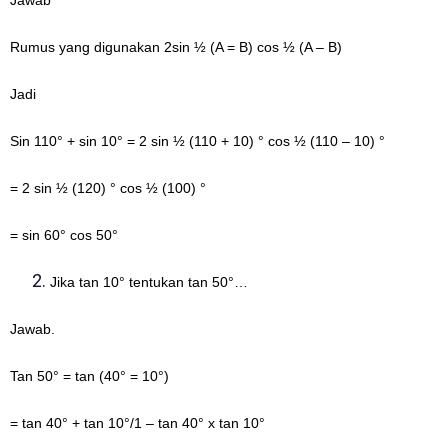
Rumus yang digunakan 2sin ½ (A = B) cos ½ (A – B)
Jadi
Sin 110° + sin 10° = 2 sin ½ (110 + 10) ° cos ½ (110 – 10) °
= 2 sin ½ (120) ° cos ½ (100) °
= sin 60° cos 50°
Jika tan 10° tentukan tan 50°…
Jawab.
Tan 50° = tan (40° = 10°)
= tan 40° + tan 10°/1 – tan 40° x tan 10°