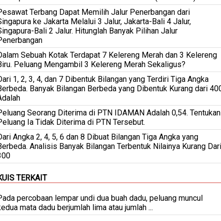
Pesawat Terbang Dapat Memilih Jalur Penerbangan dari
Singapura ke Jakarta Melalui 3 Jalur, Jakarta-Bali 4 Jalur,
Singapura-Bali 2 Jalur. Hitunglah Banyak Pilihan Jalur
Penerbangan
Dalam Sebuah Kotak Terdapat 7 Kelereng Merah dan 3 Kelereng
Biru. Peluang Mengambil 3 Kelereng Merah Sekaligus?
Dari 1, 2, 3, 4, dan 7 Dibentuk Bilangan yang Terdiri Tiga Angka
Berbeda. Banyak Bilangan Berbeda yang Dibentuk Kurang dari 40
Adalah
Peluang Seorang Diterima di PTN IDAMAN Adalah 0,54. Tentukan
Peluang Ia Tidak Diterima di PTN Tersebut.
Dari Angka 2, 4, 5, 6 dan 8 Dibuat Bilangan Tiga Angka yang
Berbeda. Analisis Banyak Bilangan Terbentuk Nilainya Kurang Dar
300
KUIS TERKAIT
Pada percobaan lempar undi dua buah dadu, peluang muncul
kedua mata dadu berjumlah lima atau jumlah ...