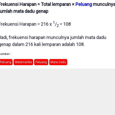
Frekuensi Harapan = Total lemparan ×
Peluang
munculny
jumlah mata dadu genap
1
Frekuensi Harapan = 216 x
/
= 108
2
Jadi, frekuensi harapan munculnya jumlah mata dadu
genap dalam 216 kali lemparan adalah 108.
Sumber :
Peluang
Matematika
Peluang
Mata Dadu