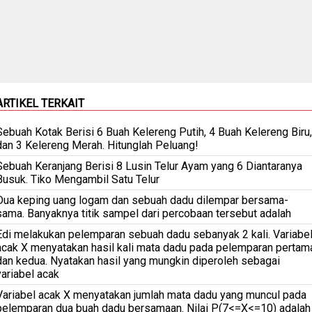
ARTIKEL TERKAIT
Sebuah Kotak Berisi 6 Buah Kelereng Putih, 4 Buah Kelereng Biru,
dan 3 Kelereng Merah. Hitunglah Peluang!
Sebuah Keranjang Berisi 8 Lusin Telur Ayam yang 6 Diantaranya
Busuk. Tiko Mengambil Satu Telur
Dua keping uang logam dan sebuah dadu dilempar bersama-
sama. Banyaknya titik sampel dari percobaan tersebut adalah
Edi melakukan pelemparan sebuah dadu sebanyak 2 kali. Variabe
acak X menyatakan hasil kali mata dadu pada pelemparan pertam
dan kedua. Nyatakan hasil yang mungkin diperoleh sebagai
variabel acak
Variabel acak X menyatakan jumlah mata dadu yang muncul pada
pelemparan dua buah dadu bersamaan. Nilai P(7<=X<=10) adalah