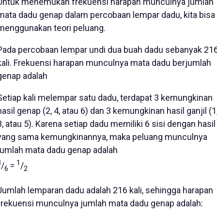
Untuk menemukan frekuensi harapan munculnya jumlah
mata dadu genap dalam percobaan lempar dadu, kita bisa
menggunakan teori peluang.
Pada percobaan lempar undi dua buah dadu sebanyak 21
kali. Frekuensi harapan munculnya mata dadu berjumlah
genap adalah
Setiap kali melempar satu dadu, terdapat 3 kemungkinan
hasil genap (2, 4, atau 6) dan 3 kemungkinan hasil ganjil (1
3, atau 5). Karena setiap dadu memiliki 6 sisi dengan hasil
yang sama kemungkinannya, maka peluang munculnya
jumlah mata dadu genap adalah
3
1
/
=
/
6
2
Jumlah lemparan dadu adalah 216 kali, sehingga harapan
frekuensi munculnya jumlah mata dadu genap adalah: