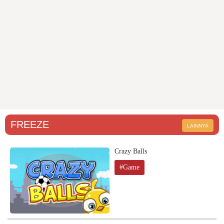
FREEZE
LAINNYA
Crazy Balls
#Game