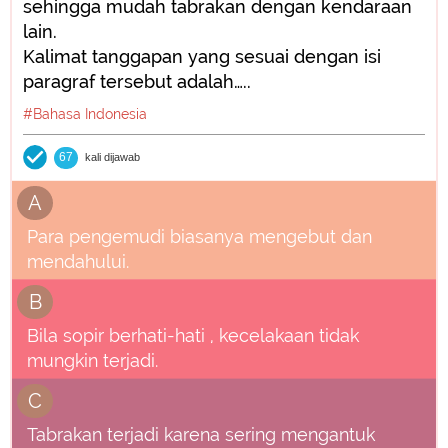
sehingga mudah tabrakan dengan kendaraan
lain.
Kalimat tanggapan yang sesuai dengan isi
paragraf tersebut adalah…..
#Bahasa Indonesia
67
kali dijawab
A
Para pengemudi biasanya mengebut dan
mendahului.
B
Bila sopir berhati-hati , kecelakaan tidak
mungkin terjadi.
C
Tabrakan terjadi karena sering mengantuk