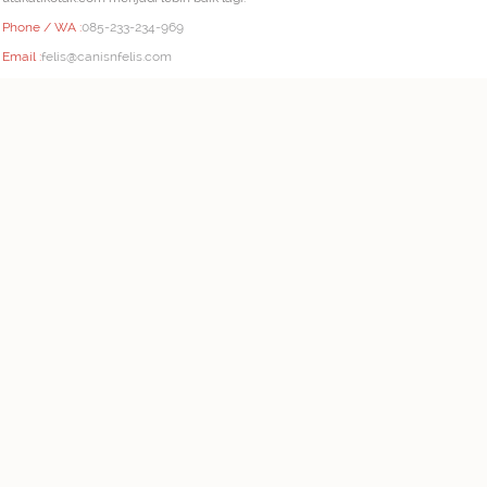
Phone / WA :
085-233-234-969
Email :
felis@canisnfelis.com