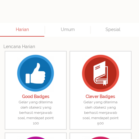
Harian
Umum
Spesial
Lencana Harian
Good Badges
Clever Badges
Gelar yang diterima
Gelar yang diterima
oleh otakerz yang
oleh otakerz yang
berhasil menjawab
berhasil menjawab
soal, mendapat point
soal, mendapat point
100
500