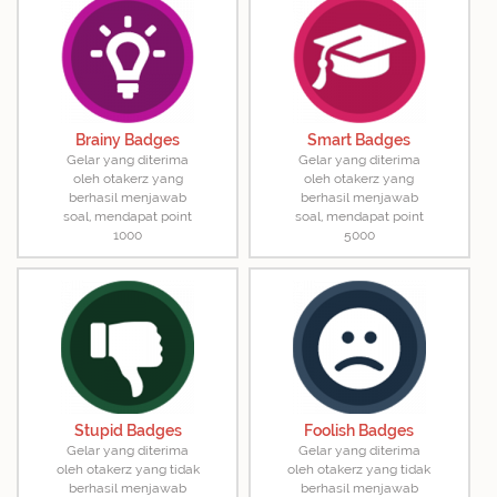
Brainy Badges
Smart Badges
Gelar yang diterima
Gelar yang diterima
oleh otakerz yang
oleh otakerz yang
berhasil menjawab
berhasil menjawab
soal, mendapat point
soal, mendapat point
1000
5000
Stupid Badges
Foolish Badges
Gelar yang diterima
Gelar yang diterima
oleh otakerz yang tidak
oleh otakerz yang tidak
berhasil menjawab
berhasil menjawab