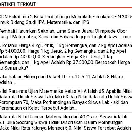
ARTIKEL TERKAIT
SDN Sukabumi 2 Kota Probolinggo Mengikuti Simulasi OSN 202
untuk Bidang Studi IPA, Matematika, dan IPS
Kembali Harumkan Sekolah, Lima Siswa Juarai Olimpiade Obor
Langit Matematika, Sains dan Bahasa Inggris Tingkat Jawa Timur
Diketahui Harga 4 kg Jeruk, 1 kg Semangka, dan 2 kg Apel Adalah
Rp 54.000,00. Harga 1 kg Jeruk, 2 kg Semangka, dan 2 kg Apel
Adalah Rp 43.000,00. Sedangkan Harga 3 kg Jeruk, 1 kg
Semangka, dan 1 kg Apel Adalah Rp 37.500,00. Berapakah Harga 
kg Semangka?
Nilai Rataan Hitung dari Data 4 10 7 x 10 6 11 Adalah 8 Nilai x
dalah ...
Nilai Rata-rata Ujian Matematika Kelas XI-A Ialah 65. Apabila Nilai
Rata-rata Untuk Siswa Laki-laki 63 dan Nilai Rata-rata Untuk Sisw
Perempuan 70, Maka Perbandingan Banyak Siswa Laki-laki dan
Perempuan di Kelas Tersebut Adalah…
Rata-rata Nilai Ulangan Matematika dari 40 Orang Siswa Adalah
5,1. Jika Seorang Siswa Tidak Disertakan Dalam Perhitungan
Maka Nilai Rata-ratanya Menjadi 5,0. Nilai Siswa Tersebut Adalah..