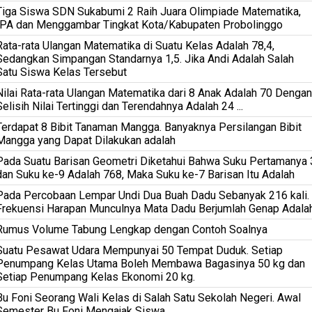
Tiga Siswa SDN Sukabumi 2 Raih Juara Olimpiade Matematika,
IPA dan Menggambar Tingkat Kota/Kabupaten Probolinggo
Rata-rata Ulangan Matematika di Suatu Kelas Adalah 78,4,
Sedangkan Simpangan Standarnya 1,5. Jika Andi Adalah Salah
Satu Siswa Kelas Tersebut
Nilai Rata-rata Ulangan Matematika dari 8 Anak Adalah 70 Dengan
Selisih Nilai Tertinggi dan Terendahnya Adalah 24 ...
Terdapat 8 Bibit Tanaman Mangga. Banyaknya Persilangan Bibit
Mangga yang Dapat Dilakukan adalah
Pada Suatu Barisan Geometri Diketahui Bahwa Suku Pertamanya 
dan Suku ke-9 Adalah 768, Maka Suku ke-7 Barisan Itu Adalah
Pada Percobaan Lempar Undi Dua Buah Dadu Sebanyak 216 kali.
Frekuensi Harapan Munculnya Mata Dadu Berjumlah Genap Adala
Rumus Volume Tabung Lengkap dengan Contoh Soalnya
Suatu Pesawat Udara Mempunyai 50 Tempat Duduk. Setiap
Penumpang Kelas Utama Boleh Membawa Bagasinya 50 kg dan
Setiap Penumpang Kelas Ekonomi 20 kg.
Bu Foni Seorang Wali Kelas di Salah Satu Sekolah Negeri. Awal
Semester Bu Foni Mengajak Siswa...