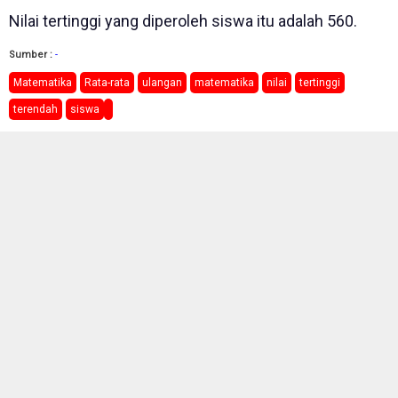
Nilai tertinggi yang diperoleh siswa itu adalah 560.
Sumber :
-
Matematika
Rata-rata
ulangan
matematika
nilai
tertinggi
terendah
siswa