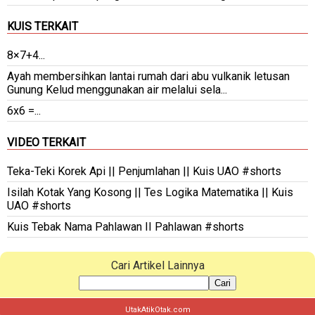
KUIS TERKAIT
8×7+4...
Ayah membersihkan lantai rumah dari abu vulkanik letusan
Gunung Kelud menggunakan air melalui sela...
6x6 =...
VIDEO TERKAIT
Teka-Teki Korek Api || Penjumlahan || Kuis UAO #shorts
Isilah Kotak Yang Kosong || Tes Logika Matematika || Kuis
UAO #shorts
Kuis Tebak Nama Pahlawan II Pahlawan #shorts
Cari Artikel Lainnya
Cari
UtakAtikOtak.com