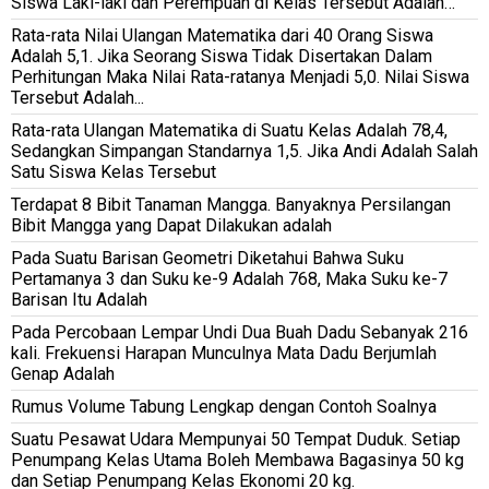
Siswa Laki-laki dan Perempuan di Kelas Tersebut Adalah…
Rata-rata Nilai Ulangan Matematika dari 40 Orang Siswa
Adalah 5,1. Jika Seorang Siswa Tidak Disertakan Dalam
Perhitungan Maka Nilai Rata-ratanya Menjadi 5,0. Nilai Siswa
Tersebut Adalah...
Rata-rata Ulangan Matematika di Suatu Kelas Adalah 78,4,
Sedangkan Simpangan Standarnya 1,5. Jika Andi Adalah Salah
Satu Siswa Kelas Tersebut
Terdapat 8 Bibit Tanaman Mangga. Banyaknya Persilangan
Bibit Mangga yang Dapat Dilakukan adalah
Pada Suatu Barisan Geometri Diketahui Bahwa Suku
Pertamanya 3 dan Suku ke-9 Adalah 768, Maka Suku ke-7
Barisan Itu Adalah
Pada Percobaan Lempar Undi Dua Buah Dadu Sebanyak 216
kali. Frekuensi Harapan Munculnya Mata Dadu Berjumlah
Genap Adalah
Rumus Volume Tabung Lengkap dengan Contoh Soalnya
Suatu Pesawat Udara Mempunyai 50 Tempat Duduk. Setiap
Penumpang Kelas Utama Boleh Membawa Bagasinya 50 kg
dan Setiap Penumpang Kelas Ekonomi 20 kg.