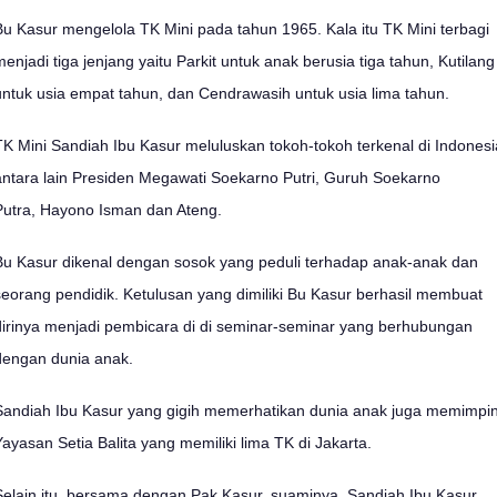
Bu Kasur mengelola TK Mini pada tahun 1965. Kala itu TK Mini terbagi
menjadi tiga jenjang yaitu Parkit untuk anak berusia tiga tahun, Kutilang
untuk usia empat tahun, dan Cendrawasih untuk usia lima tahun.
TK Mini Sandiah Ibu Kasur meluluskan tokoh-tokoh terkenal di Indonesi
antara lain Presiden Megawati Soekarno Putri, Guruh Soekarno
Putra, Hayono Isman dan Ateng.
Bu Kasur dikenal dengan sosok yang peduli terhadap anak-anak dan
seorang pendidik. Ketulusan yang dimiliki Bu Kasur berhasil membuat
dirinya menjadi pembicara di di seminar-seminar yang berhubungan
dengan dunia anak.
Sandiah Ibu Kasur yang gigih memerhatikan dunia anak juga memimpi
Yayasan Setia Balita yang memiliki lima TK di Jakarta.
Selain itu, bersama dengan Pak Kasur, suaminya, Sandiah Ibu Kasur