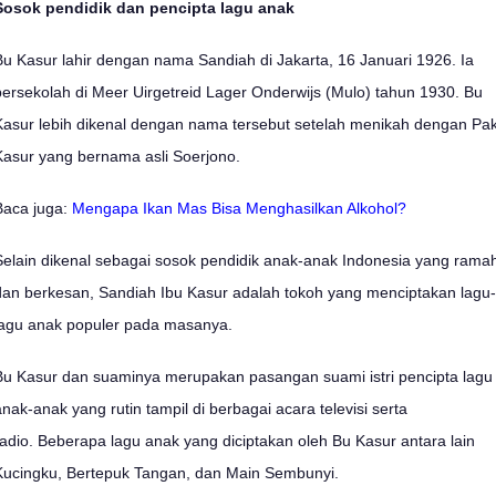
Sosok pendidik dan pencipta lagu anak
Bu Kasur lahir dengan nama Sandiah di Jakarta, 16 Januari 1926. Ia
bersekolah di Meer Uirgetreid Lager Onderwijs (Mulo) tahun 1930. Bu
Kasur lebih dikenal dengan nama tersebut setelah menikah dengan Pa
Kasur yang bernama asli Soerjono.
Baca juga:
Mengapa Ikan Mas Bisa Menghasilkan Alkohol?
Selain dikenal sebagai sosok pendidik anak-anak Indonesia yang rama
dan berkesan, Sandiah Ibu Kasur adalah tokoh yang menciptakan lagu-
lagu anak populer pada masanya.
Bu Kasur dan suaminya merupakan pasangan suami istri pencipta lagu
anak-anak yang rutin tampil di berbagai acara televisi serta
radio. Beberapa lagu anak yang diciptakan oleh Bu Kasur antara lain
Kucingku, Bertepuk Tangan, dan Main Sembunyi.