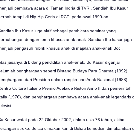
menjadi pembawa acara di Taman Indria di TVRI. Sandiah Ibu Kasur
pernah tampil di Hip Hip Ceria di RCTI pada awal 1990-an.
Sandiah Ibu Kasur juga aktif sebagai pembicara seminar yang
berhubungan dengan tema khusus anak-anak. Sandiah Ibu kasur juga
menjadi pengasuh rubrik khusus anak di majalah anak-anak Bocil.
Atas jasanya di bidang pendidikan anak-anak, Bu Kasur diganjar
sejumlah penghargaan seperti Bintang Budaya Para Dharma (1992),
penghargaan dari Presiden dalam rangka hari Anak Nasional (1988),
Centro Culture Italiano Premio Adelaide Ristori Anno II dari pemerintah
Italia (1976), dan penghargaan pembawa acara anak-anak legendaris d
elevisi.
Bu Kasur wafat pada 22 Oktober 2002, dalam usia 76 tahun, akibat
serangan stroke. Beliau dimakamkan di Beliau kemudian dimakamkan d