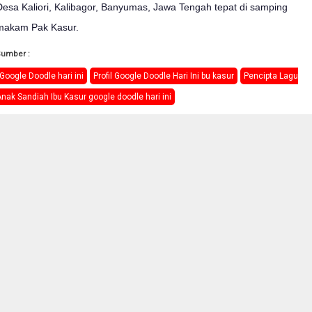
Desa Kaliori, Kalibagor, Banyumas, Jawa Tengah tepat di samping
makam Pak Kasur.
Sumber :
Google Doodle hari ini
Profil Google Doodle Hari Ini bu kasur
Pencipta Lagu
nak Sandiah Ibu Kasur google doodle hari ini