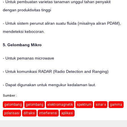
- Untuk pembuatan varietas tanaman unggul tahan penyakit
dengan produktivitas tinggi
- Untuk sistem perunut aliran suatu fluida (misalnya aliran PDAM),
mendeteksi kebocoran.
5. Gelombang Mikro
- Untuk pemanas microwave
- Untuk komunikasi RADAR (Radio Detection and Ranging)
- Dapat digunakan untuk mengukur kedalaman laut.
Sumber :
gelombang
gelombang
elektromagnetik
spektrum
sinar x
gamma
polarisasi
difraksi
interferensi
aplikasi