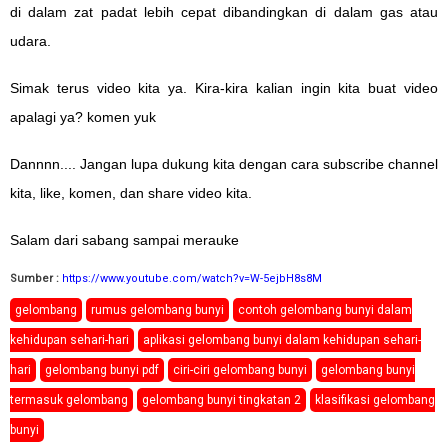
di dalam zat padat lebih cepat dibandingkan di dalam gas atau
udara.
Simak terus video kita ya. Kira-kira kalian ingin kita buat video
apalagi ya? komen yuk
Dannnn.... Jangan lupa dukung kita dengan cara subscribe channel
kita, like, komen, dan share video kita.
Salam dari sabang sampai merauke
Sumber :
https://www.youtube.com/watch?v=W-5ejbH8s8M
gelombang
rumus gelombang bunyi
contoh gelombang bunyi dalam
kehidupan sehari-hari
aplikasi gelombang bunyi dalam kehidupan sehari-
hari
gelombang bunyi pdf
ciri-ciri gelombang bunyi
gelombang bunyi
termasuk gelombang
gelombang bunyi tingkatan 2
klasifikasi gelombang
bunyi