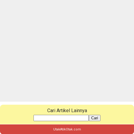
Cari Artikel Lainnya
Cari
UtakAtikOtak.com