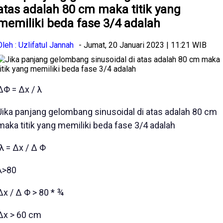
atas adalah 80 cm maka titik yang
memiliki beda fase 3/4 adalah
Oleh : Uzlifatul Jannah
- Jumat, 20 Januari 2023 | 11:21 WIB
∆Φ = ∆x / λ
Jika panjang gelombang sinusoidal di atas adalah 80 cm
maka titik yang memiliki beda fase 3/4 adalah
λ = ∆x / ∆ Φ
λ>80
∆x / ∆ Φ > 80 * ¾
∆x > 60 cm