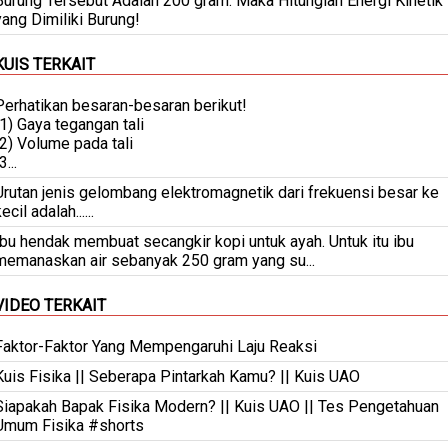
Burung Tersebut Adalah 200 gram. Maka Hitunglah Energi Kinetik
yang Dimiliki Burung!
KUIS TERKAIT
Perhatikan besaran-besaran berikut!
(1) Gaya tegangan tali
(2) Volume pada tali
3...
Urutan jenis gelombang elektromagnetik dari frekuensi besar ke
ecil adalah......
Ibu hendak membuat secangkir kopi untuk ayah. Untuk itu ibu
memanaskan air sebanyak 250 gram yang su...
VIDEO TERKAIT
Faktor-Faktor Yang Mempengaruhi Laju Reaksi
Kuis Fisika || Seberapa Pintarkah Kamu? || Kuis UAO
Siapakah Bapak Fisika Modern? || Kuis UAO || Tes Pengetahuan
Umum Fisika #shorts