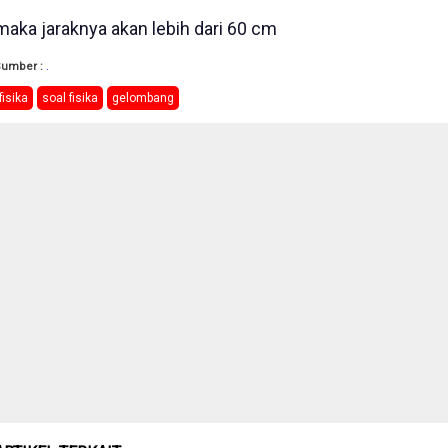
maka jaraknya akan lebih dari 60 cm
Sumber :
.
fisika
soal fisika
gelombang