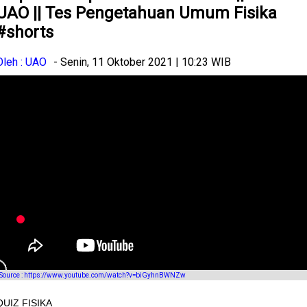
UAO || Tes Pengetahuan Umum Fisika
#shorts
Oleh : UAO
- Senin, 11 Oktober 2021 | 10:23 WIB
Source : https://www.youtube.com/watch?v=biGyhnBWNZw
QUIZ FISIKA