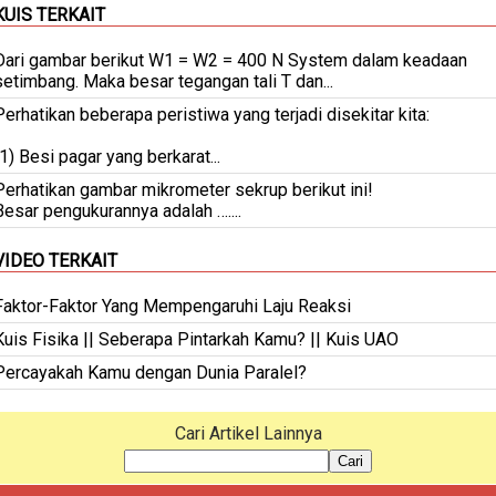
KUIS TERKAIT
Dari gambar berikut W1 = W2 = 400 N System dalam keadaan
setimbang. Maka besar tegangan tali T dan...
Perhatikan beberapa peristiwa yang terjadi disekitar kita:
(1) Besi pagar yang berkarat...
Perhatikan gambar mikrometer sekrup berikut ini!
Besar pengukurannya adalah …....
VIDEO TERKAIT
Faktor-Faktor Yang Mempengaruhi Laju Reaksi
Kuis Fisika || Seberapa Pintarkah Kamu? || Kuis UAO
Percayakah Kamu dengan Dunia Paralel?
Cari Artikel Lainnya
Cari