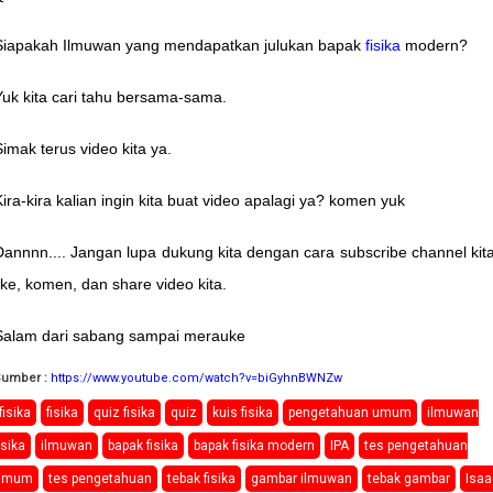
Siapakah Ilmuwan yang mendapatkan julukan bapak
fisika
modern?
Yuk kita cari tahu bersama-sama.
Simak terus video kita ya.
Kira-kira kalian ingin kita buat video apalagi ya? komen yuk
Dannnn.... Jangan lupa dukung kita dengan cara subscribe channel kita
like, komen, dan share video kita.
Salam dari sabang sampai merauke
Sumber :
https://www.youtube.com/watch?v=biGyhnBWNZw
fisika
fisika
quiz fisika
quiz
kuis fisika
pengetahuan umum
ilmuwan
isika
ilmuwan
bapak fisika
bapak fisika modern
IPA
tes pengetahuan
umum
tes pengetahuan
tebak fisika
gambar ilmuwan
tebak gambar
Isaa