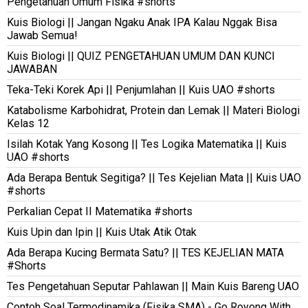
Pengetahuan Umum Fisika #shorts
Kuis Biologi || Jangan Ngaku Anak IPA Kalau Nggak Bisa
Jawab Semua!
Kuis Biologi || QUIZ PENGETAHUAN UMUM DAN KUNCI
JAWABAN
Teka-Teki Korek Api || Penjumlahan || Kuis UAO #shorts
Katabolisme Karbohidrat, Protein dan Lemak || Materi Biologi
Kelas 12
Isilah Kotak Yang Kosong || Tes Logika Matematika || Kuis
UAO #shorts
Ada Berapa Bentuk Segitiga? || Tes Kejelian Mata || Kuis UAO
#shorts
Perkalian Cepat II Matematika #shorts
Kuis Upin dan Ipin || Kuis Utak Atik Otak
Ada Berapa Kucing Bermata Satu? || TES KEJELIAN MATA
#Shorts
Tes Pengetahuan Seputar Pahlawan || Main Kuis Bareng UAO
Contoh Soal Termodinamika (Fisika SMA) - Go Royong With