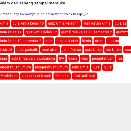
Salam dari sabang sampai merauke
Sumber :
https://www.youtube.com/watch?v=bk-8eKqe_Vo
kimia
quiz kimia kelas 10
quiz kimia kelas 11
kuis ikatan kimia
quizizz
imia kelas 11
quiz kimia kelas 12
quiz kimia kelas 10 semester 2
quizizz
imia kelas 10 semester 2
quiz
utak atik otak
kimia
atom
larutan
lektrolit
table periodik
teori atom
john Dalton
quiz kimia
tes kimia
soa
imia
sola kimia dan jawabannya
IPA
Sains
kuis
pengetahuan
tes
pengetahuan umum
pengetahuan umum
Kuis kimia
Kuis
Quiz
Pendidikan
kuis utak atik otak
Teka-teki
Utak Atik otak