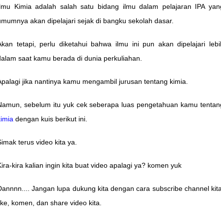
Ilmu Kimia adalah salah satu bidang ilmu dalam pelajaran IPA yan
umumnya akan dipelajari sejak di bangku sekolah dasar.
Akan tetapi, perlu diketahui bahwa ilmu ini pun akan dipelajari lebi
dalam saat kamu berada di dunia perkuliahan.
Apalagi jika nantinya kamu mengambil jurusan tentang kimia.
Namun, sebelum itu yuk cek seberapa luas pengetahuan kamu tentan
kimia
dengan kuis berikut ini.
Simak terus video kita ya.
Kira-kira kalian ingin kita buat video apalagi ya? komen yuk
Dannnn.... Jangan lupa dukung kita dengan cara subscribe channel kita
like, komen, dan share video kita.