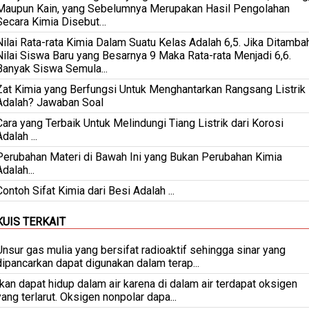
Maupun Kain, yang Sebelumnya Merupakan Hasil Pengolahan
Secara Kimia Disebut…
Nilai Rata-rata Kimia Dalam Suatu Kelas Adalah 6,5. Jika Ditamba
Nilai Siswa Baru yang Besarnya 9 Maka Rata-rata Menjadi 6,6.
Banyak Siswa Semula...
Zat Kimia yang Berfungsi Untuk Menghantarkan Rangsang Listrik
Adalah? Jawaban Soal
Cara yang Terbaik Untuk Melindungi Tiang Listrik dari Korosi
dalah ...
Perubahan Materi di Bawah Ini yang Bukan Perubahan Kimia
Adalah...
Contoh Sifat Kimia dari Besi Adalah ...
KUIS TERKAIT
Unsur gas mulia yang bersifat radioaktif sehingga sinar yang
dipancarkan dapat digunakan dalam terap...
Ikan dapat hidup dalam air karena di dalam air terdapat oksigen
yang terlarut. Oksigen nonpolar dapa...