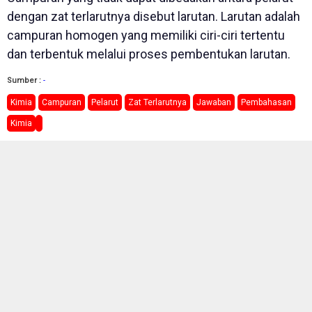
dengan zat terlarutnya disebut larutan. Larutan adalah
campuran homogen yang memiliki ciri-ciri tertentu
dan terbentuk melalui proses pembentukan larutan.
Sumber :
-
Kimia
Campuran
Pelarut
Zat Terlarutnya
Jawaban
Pembahasan
Kimia