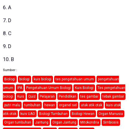
6. A
7. D
8. C
9. D
10. B
Sumber :
Biologi
biologi
kuis biologi
tes pengetahuan umum
pengetahuan
umum
IPA
Pengetahuan Umum Biologi
Kuis Biologi
Tes pengetahuan
biologi
Kuis
Quiz
Pelajaran
Pendidikan
tes gambar
tebak gambar
putri malu
tumbuhan
hewan
organel sel
utak atik otak
kuis utak
atik otak
kuis UAO
Biologi Tumbuhan
Biologi Hewan
Organ Manusia
Organ tumbuhan
Jantung
Organ Jantung
Mitokondria
Simbiosis