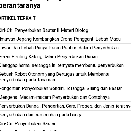
perantaranya
ARTIKEL TERKAIT
Ciri-Ciri Penyerbukan Bastar || Materi Biologi
Ilmuwan Jepang Kembangkan Drone Pengganti Lebah Madu
Tawon dan Lebah Punya Peran Penting dalam Penyerbukan
Peran Penting Kalong dalam Penyerbukan Durian
Dianggap hama, serangga ini ternyata membantu penyerbukan
Sebuah Robot Otonom yang Bertugas untuk Membantu
Penyerbukan pada Tanaman
Pengertian Penyerbukan Sendiri, Tetangga, Silang dan Bastar
Mengenal Macam-macam Penyerbukan dan Contohnya
Penyerbukan Bunga : Pengertian, Cara, Proses, dan Jenis-jenisny
Penyerbukan dan pembuahan pada bunga
Ciri-Ciri Penyerbukan Bastar