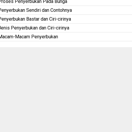
Proses Penyerbukan Pada Bunga
Penyerbukan Sendiri dan Contohnya
Penyerbukan Bastar dan Ciri-cirinya
Jenis Penyerbukan dan Ciri-cirinya
Macam-Macam Penyerbukan