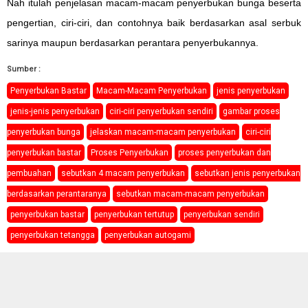
Nah itulah penjelasan macam-macam penyerbukan bunga beserta
pengertian, ciri-ciri, dan contohnya baik berdasarkan asal serbuk
sarinya maupun berdasarkan perantara penyerbukannya.
Sumber :
Penyerbukan Bastar
Macam-Macam Penyerbukan
jenis penyerbukan
jenis-jenis penyerbukan
ciri-ciri penyerbukan sendiri
gambar proses
penyerbukan bunga
jelaskan macam-macam penyerbukan
ciri-ciri
penyerbukan bastar
Proses Penyerbukan
proses penyerbukan dan
pembuahan
sebutkan 4 macam penyerbukan
sebutkan jenis penyerbukan
berdasarkan perantaranya
sebutkan macam-macam penyerbukan
penyerbukan bastar
penyerbukan tertutup
penyerbukan sendiri
penyerbukan tetangga
penyerbukan autogami