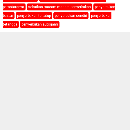
perantaranya
sebutkan macam-macam penyerbukan
penyerbukan
bastar
penyerbukan tertutup
penyerbukan sendiri
penyerbukan
tetangga
penyerbukan autogami