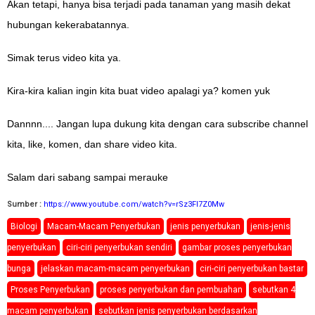
Akan tetapi, hanya bisa terjadi pada tanaman yang masih dekat
hubungan kekerabatannya.
Simak terus video kita ya.
Kira-kira kalian ingin kita buat video apalagi ya? komen yuk
Dannnn.... Jangan lupa dukung kita dengan cara subscribe channel
kita, like, komen, dan share video kita.
Salam dari sabang sampai merauke
Sumber :
https://www.youtube.com/watch?v=rSz3FI7Z0Mw
Biologi
Macam-Macam Penyerbukan
jenis penyerbukan
jenis-jenis
penyerbukan
ciri-ciri penyerbukan sendiri
gambar proses penyerbukan
bunga
jelaskan macam-macam penyerbukan
ciri-ciri penyerbukan bastar
Proses Penyerbukan
proses penyerbukan dan pembuahan
sebutkan 4
macam penyerbukan
sebutkan jenis penyerbukan berdasarkan