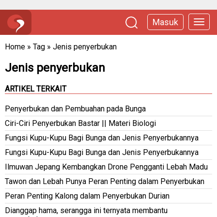
Masuk
Home
»
Tag
»
Jenis penyerbukan
Jenis penyerbukan
ARTIKEL TERKAIT
Penyerbukan dan Pembuahan pada Bunga
Ciri-Ciri Penyerbukan Bastar || Materi Biologi
Fungsi Kupu-Kupu Bagi Bunga dan Jenis Penyerbukannya
Fungsi Kupu-Kupu Bagi Bunga dan Jenis Penyerbukannya
Ilmuwan Jepang Kembangkan Drone Pengganti Lebah Madu
Tawon dan Lebah Punya Peran Penting dalam Penyerbukan
Peran Penting Kalong dalam Penyerbukan Durian
Dianggap hama, serangga ini ternyata membantu