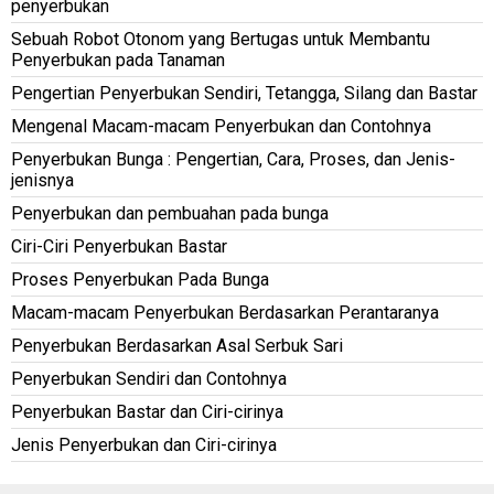
penyerbukan
Sebuah Robot Otonom yang Bertugas untuk Membantu
Penyerbukan pada Tanaman
Pengertian Penyerbukan Sendiri, Tetangga, Silang dan Bastar
Mengenal Macam-macam Penyerbukan dan Contohnya
Penyerbukan Bunga : Pengertian, Cara, Proses, dan Jenis-
jenisnya
Penyerbukan dan pembuahan pada bunga
Ciri-Ciri Penyerbukan Bastar
Proses Penyerbukan Pada Bunga
Macam-macam Penyerbukan Berdasarkan Perantaranya
Penyerbukan Berdasarkan Asal Serbuk Sari
Penyerbukan Sendiri dan Contohnya
Penyerbukan Bastar dan Ciri-cirinya
Jenis Penyerbukan dan Ciri-cirinya