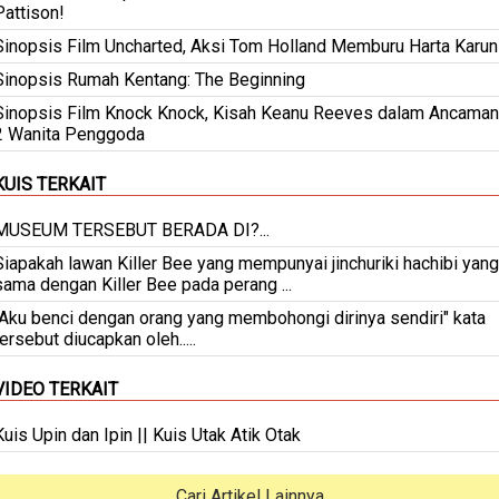
Pattison!
Sinopsis Film Uncharted, Aksi Tom Holland Memburu Harta Karun
Sinopsis Rumah Kentang: The Beginning
Sinopsis Film Knock Knock, Kisah Keanu Reeves dalam Ancaman
2 Wanita Penggoda
KUIS TERKAIT
MUSEUM TERSEBUT BERADA DI?...
Siapakah lawan Killer Bee yang mempunyai jinchuriki hachibi yang
sama dengan Killer Bee pada perang ...
"Aku benci dengan orang yang membohongi dirinya sendiri" kata
tersebut diucapkan oleh.....
VIDEO TERKAIT
Kuis Upin dan Ipin || Kuis Utak Atik Otak
Cari Artikel Lainnya