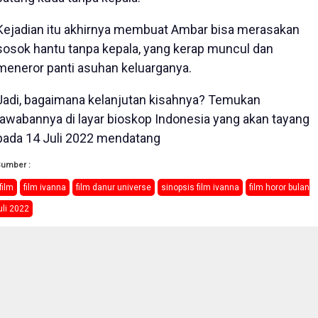
Kejadian itu akhirnya membuat Ambar bisa merasakan
sosok hantu tanpa kepala, yang kerap muncul dan
meneror panti asuhan keluarganya.
Jadi, bagaimana kelanjutan kisahnya? Temukan
jawabannya di layar bioskop Indonesia yang akan tayang
pada 14 Juli 2022 mendatang
Sumber :
film
film ivanna
film danur universe
sinopsis film ivanna
film horor bulan
uli 2022