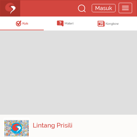
Masuk
Kuis
Materi
Kongkow
Lintang Prisili