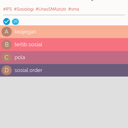
#IPS
#Sosiologi
#UnasSMA2020
#sma
20
A
keajegan
B
tertib sosial
C
pola
D
sosial order