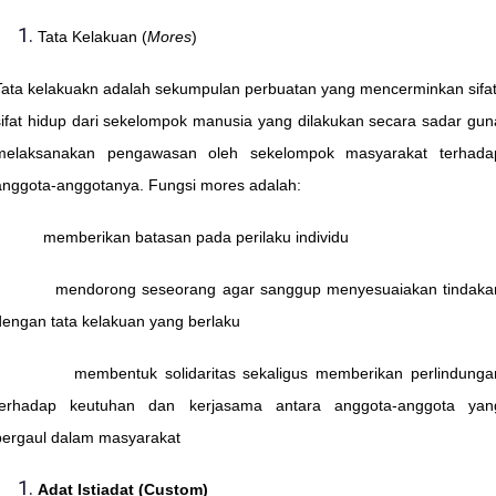
Tata Kelakuan (
Mores
)
Tata kelakuakn adalah sekumpulan perbuatan yang mencerminkan sifat
sifat hidup dari sekelompok manusia yang dilakukan secara sadar gun
melaksanakan pengawasan oleh sekelompok masyarakat terhada
anggota-anggotanya. Fungsi mores adalah:
- memberikan batasan pada perilaku individu
- mendorong seseorang agar sanggup menyesuaiakan tindaka
dengan tata kelakuan yang berlaku
- membentuk solidaritas sekaligus memberikan perlindunga
terhadap keutuhan dan kerjasama antara anggota-anggota yan
bergaul dalam masyarakat
Adat Istiadat (Custom)