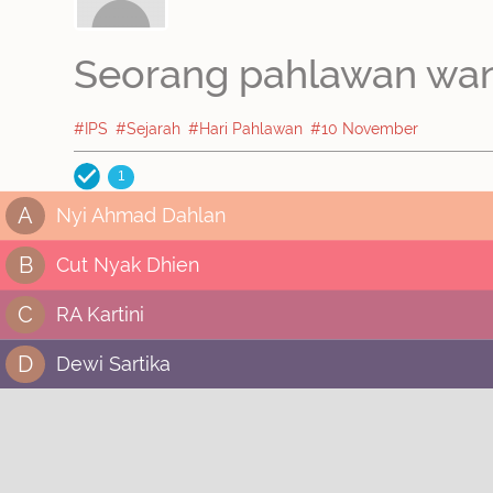
Seorang pahlawan wanit
#IPS
#Sejarah
#Hari Pahlawan
#10 November
1
A
Nyi Ahmad Dahlan
B
Cut Nyak Dhien
C
RA Kartini
D
Dewi Sartika