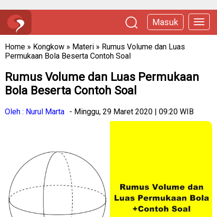
Masuk
Home
»
Kongkow
»
Materi
»
Rumus Volume dan Luas
Permukaan Bola Beserta Contoh Soal
Rumus Volume dan Luas Permukaan
Bola Beserta Contoh Soal
Oleh : Nurul Marta
- Minggu, 29 Maret 2020 | 09:20 WIB