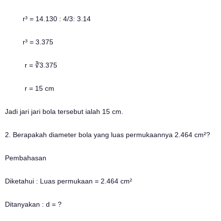
r³ = 14.130 : 4/3: 3.14
r³ = 3.375
r = ∛3.375
r = 15 cm
Jadi jari jari bola tersebut ialah 15 cm.
2. Berapakah diameter bola yang luas permukaannya 2.464 cm²?
Pembahasan
Diketahui : Luas permukaan = 2.464 cm²
Ditanyakan : d = ?