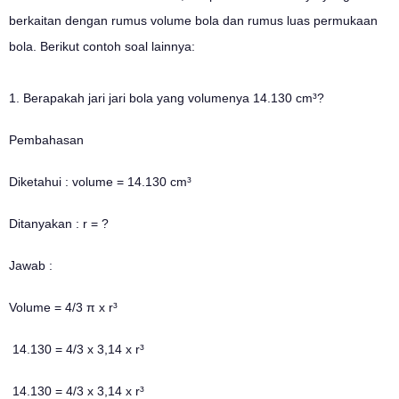
berkaitan dengan rumus volume bola dan rumus luas permukaan
bola. Berikut contoh soal lainnya:
1. Berapakah jari jari bola yang volumenya 14.130 cm³?
Pembahasan
Diketahui : volume = 14.130 cm³
Ditanyakan : r = ?
Jawab :
Volume = 4/3 π x r³
14.130 = 4/3 x 3,14 x r³
14.130 = 4/3 x 3,14 x r³