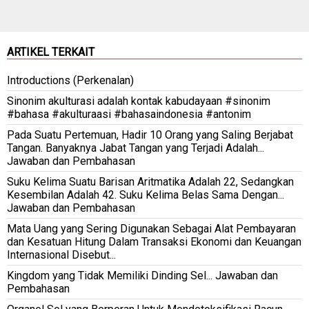
ARTIKEL TERKAIT
Introductions (Perkenalan)
Sinonim akulturasi adalah kontak kabudayaan #sinonim
#bahasa #akulturaasi #bahasaindonesia #antonim
Pada Suatu Pertemuan, Hadir 10 Orang yang Saling Berjabat
Tangan. Banyaknya Jabat Tangan yang Terjadi Adalah...
Jawaban dan Pembahasan
Suku Kelima Suatu Barisan Aritmatika Adalah 22, Sedangkan
Kesembilan Adalah 42. Suku Kelima Belas Sama Dengan...
Jawaban dan Pembahasan
Mata Uang yang Sering Digunakan Sebagai Alat Pembayaran
dan Kesatuan Hitung Dalam Transaksi Ekonomi dan Keuangan
Internasional Disebut...
Kingdom yang Tidak Memiliki Dinding Sel... Jawaban dan
Pembahasan