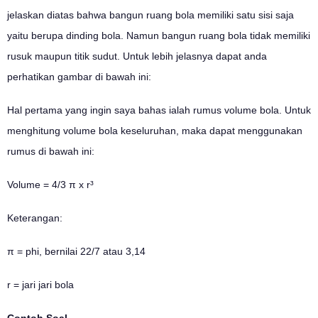
jelaskan diatas bahwa bangun ruang bola memiliki satu sisi saja
yaitu berupa dinding bola. Namun bangun ruang bola tidak memiliki
rusuk maupun titik sudut. Untuk lebih jelasnya dapat anda
perhatikan gambar di bawah ini:
Hal pertama yang ingin saya bahas ialah rumus volume bola. Untuk
menghitung volume bola keseluruhan, maka dapat menggunakan
rumus di bawah ini:
Volume = 4/3 π x r³
Keterangan:
π = phi, bernilai 22/7 atau 3,14
r = jari jari bola
Contoh Soal