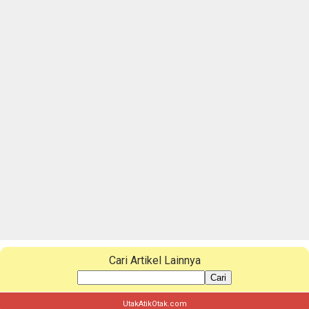
Cari Artikel Lainnya
Cari
UtakAtikOtak.com