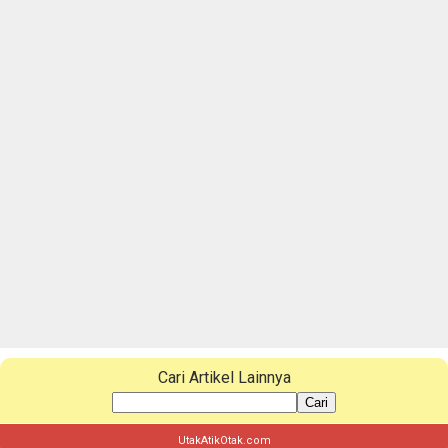
Cari Artikel Lainnya
Cari
UtakAtikOtak.com