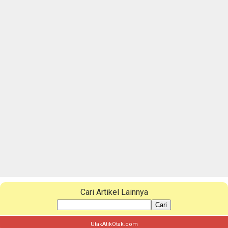
Cari Artikel Lainnya
Cari
UtakAtikOtak.com