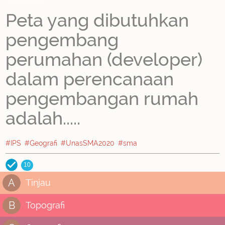
Peta yang dibutuhkan
pengembang
perumahan (developer)
dalam perencanaan
pengembangan rumah
adalah.....
#IPS
#Geografi
#UnasSMA2020
#sma
10
A
Tinjau
B
Topografi