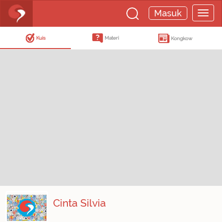
Masuk
Kuis
Materi
Kongkow
Cinta Silvia