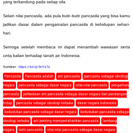
yang terkandung pada setiap sila.
Selain nilai pancasila, ada pula butir-butir pancasila yang bisa kamu
jadikan dasar dalam pengamalan pancasila di kehidupan sehari-
hari.
Semoga setelah membaca ini dapat menambah wawasan serta
cinta kalian terhadap tanah air Indonesia.
Sumber :
https://bit.ly/3irYe7s
Pancasila
Pancasila adalah
arti pancasila
pancasila sebagai ideologi
negara
pancasila sebagai dasar negara
nilai-nilai pancasila
pengertian
pancasila
perbedaan arti pancasila sebagai dasar negara dan pandangan
hidup
pancasila sebagai ideologi terbuka
dasar negara indonesia
kedudukan pancasila sebagai dasar negara
kedudukan pancasila sebagai
ideologi terbuka
arti penting mempertahankan pancasila
lambang
negara
butir pancasila
nilai-nilai pancasila sebagai dasar negara