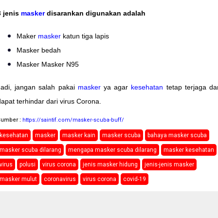
3 jenis
masker
disarankan digunakan adalah
Maker
masker
katun tiga lapis
Masker bedah
Masker Masker N95
Jadi, jangan salah pakai
masker
ya agar
kesehatan
tetap terjaga da
dapat terhindar dari virus Corona.
Sumber :
https://saintif.com/masker-scuba-buff/
kesehatan
masker
masker kain
masker scuba
bahaya masker scuba
masker scuba dilarang
mengapa masker scuba dilarang
masker kesehatan
virus
polusi
virus corona
jenis masker hidung
jenis-jenis masker
masker mulut
coronavirus
virus corona
covid-19