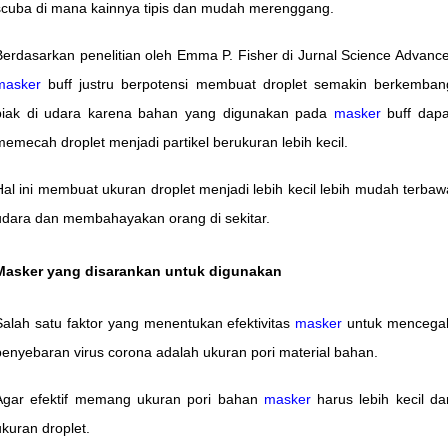
scuba di mana kainnya tipis dan mudah merenggang.
Berdasarkan penelitian oleh Emma P. Fisher di Jurnal Science Advance
masker
buff justru berpotensi membuat droplet semakin berkemban
biak di udara karena bahan yang digunakan pada
masker
buff dapa
memecah droplet menjadi partikel berukuran lebih kecil.
Hal ini membuat ukuran droplet menjadi lebih kecil lebih mudah terbaw
udara dan membahayakan orang di sekitar.
Masker yang disarankan untuk digunakan
Salah satu faktor yang menentukan efektivitas
masker
untuk mencega
penyebaran virus corona adalah ukuran pori material bahan.
Agar efektif memang ukuran pori bahan
masker
harus lebih kecil dar
ukuran droplet.