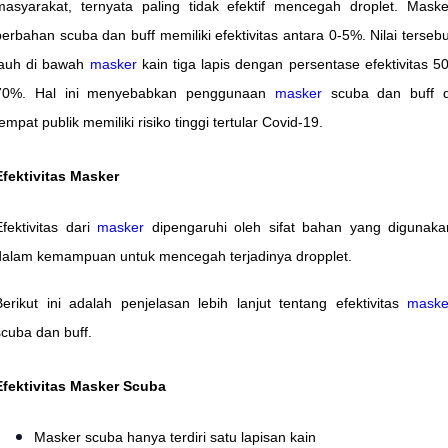
masyarakat, ternyata paling tidak efektif mencegah droplet. Maske
berbahan scuba dan buff memiliki efektivitas antara 0-5%. Nilai tersebu
jauh di bawah
masker
kain tiga lapis dengan persentase efektivitas 50
70%. Hal ini menyebabkan penggunaan
masker
scuba dan buff d
empat publik memiliki risiko tinggi tertular Covid-19.
Efektivitas Masker
Efektivitas dari
masker
dipengaruhi oleh sifat bahan yang digunaka
dalam kemampuan untuk mencegah terjadinya dropplet.
Berikut ini adalah penjelasan lebih lanjut tentang efektivitas
maske
scuba dan buff.
Efektivitas Masker Scuba
Masker scuba hanya terdiri satu lapisan kain