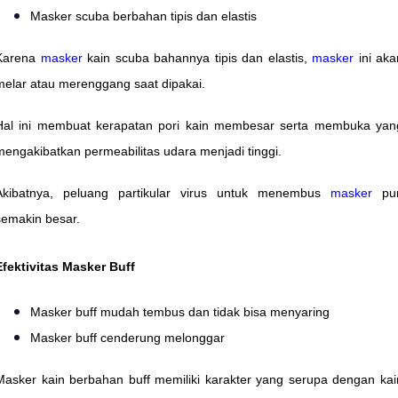
Masker scuba berbahan tipis dan elastis
Karena
masker
kain scuba bahannya tipis dan elastis,
masker
ini aka
melar atau merenggang saat dipakai.
Hal ini membuat kerapatan pori kain membesar serta membuka yan
mengakibatkan permeabilitas udara menjadi tinggi.
Akibatnya, peluang partikular virus untuk menembus
masker
pu
semakin besar.
Efektivitas Masker Buff
Masker buff mudah tembus dan tidak bisa menyaring
Masker buff cenderung melonggar
Masker kain berbahan buff memiliki karakter yang serupa dengan kai