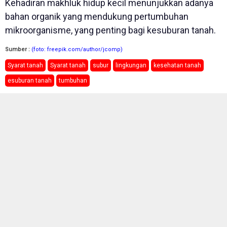
Kehadiran makhluk hidup kecil menunjukkan adanya
bahan organik yang mendukung pertumbuhan
mikroorganisme, yang penting bagi kesuburan tanah.
Sumber :
(foto: freepik.com/author/jcomp)
Syarat tanah
Syarat tanah
subur
lingkungan
kesehatan tanah
esuburan tanah
tumbuhan