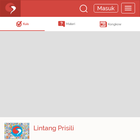
Masuk
Kuis
Materi
Kongkow
Lintang Prisili