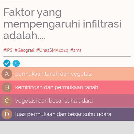
Faktor yang
mempengaruhi infiltrasi
adalah....
#IPS
#Geografi
#UnasSMA2020
#sma
8
A
permukaan tanah dan vegetasi
B
kemiringan dan permukaan tanah
C
vegetasi dan besar suhu udara
D
luas permukaan dan besar suhu udara