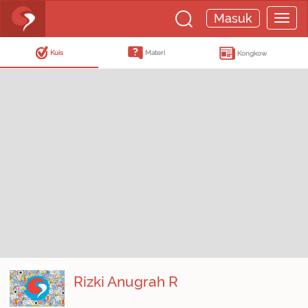
Masuk
Kuis
Materi
Kongkow
Rizki Anugrah R