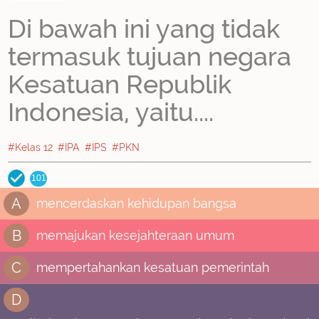
Di bawah ini yang tidak
termasuk tujuan negara
Kesatuan Republik
Indonesia, yaitu....
#Kelas 12
#IPA
#IPS
#PKN
101
A
mencerdaskan kehidupan bangsa
B
memajukan kesejahteraan umum
C
mempertahankan kesatuan pemerintah
D