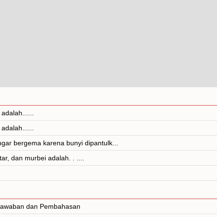
adalah......
adalah......
gar bergema karena bunyi dipantulk...
, dan murbei adalah. . ....
. Jawaban dan Pembahasan