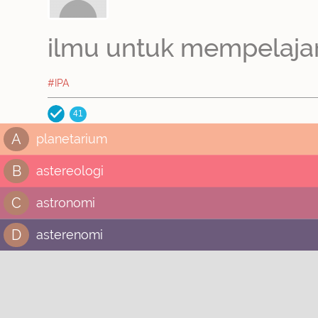
ilmu untuk mempelajar
#IPA
41
A
planetarium
B
astereologi
C
astronomi
D
asterenomi