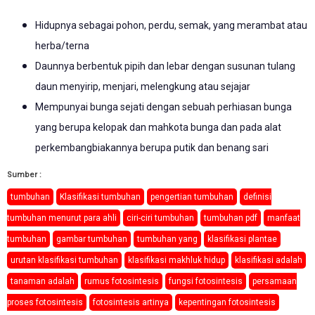
Hidupnya sebagai pohon, perdu, semak, yang merambat atau
herba/terna
Daunnya berbentuk pipih dan lebar dengan susunan tulang
daun menyirip, menjari, melengkung atau sejajar
Mempunyai bunga sejati dengan sebuah perhiasan bunga
yang berupa kelopak dan mahkota bunga dan pada alat
perkembangbiakannya berupa putik dan benang sari
Sumber :
tumbuhan
Klasifikasi tumbuhan
pengertian tumbuhan
definisi
tumbuhan menurut para ahli
ciri-ciri tumbuhan
tumbuhan pdf
manfaat
tumbuhan
gambar tumbuhan
tumbuhan yang
klasifikasi plantae
urutan klasifikasi tumbuhan
klasifikasi makhluk hidup
klasifikasi adalah
tanaman adalah
rumus fotosintesis
fungsi fotosintesis
persamaan
proses fotosintesis
fotosintesis artinya
kepentingan fotosintesis