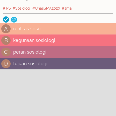
#IPS
#Sosiologi
#UnasSMA2020
#sma
13
A
realitas sosial
B
kegunaan sosiologi
C
peran sosiologi
D
tujuan sosiologi