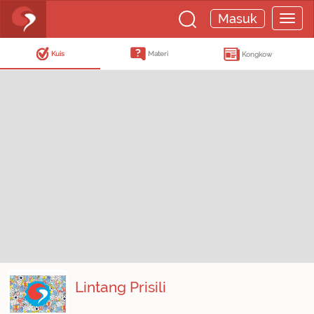
Masuk
Kuis
Materi
Kongkow
Lintang Prisili