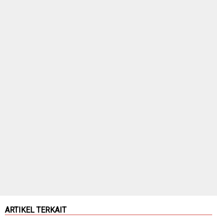
ARTIKEL TERKAIT