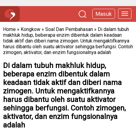
Masuk
Home
»
Kongkow
»
Soal Dan Pembahasan
»
Di dalam tubuh
makhluk hidup, beberapa enzim dibentuk dalam keadaan
tidak aktif dan diberi nama zimogen. Untuk mengaktifkannya
harus dibantu oleh suatu aktivator sehingga berfungsi. Contoh
zimogen, aktivator, dan enzim fungsionalnya adalah
Di dalam tubuh makhluk hidup,
beberapa enzim dibentuk dalam
keadaan tidak aktif dan diberi nama
zimogen. Untuk mengaktifkannya
harus dibantu oleh suatu aktivator
sehingga berfungsi. Contoh zimogen,
aktivator, dan enzim fungsionalnya
adalah