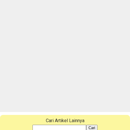
Cari Artikel Lainnya
Cari