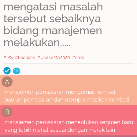
mengatasi masalah
tersebut sebaiknya
bidang manajemen
melakukan.....
#IPS
#Ekonomi
#UnasSMA2020
#sma
404
A
manajemen pemasaran mengemas kembali
bauran pemasaran dan mempromosikan kembali
B
manajemen pemasaran menentukan segmen baru
yang lebih mahal sesuai dengan merek lain