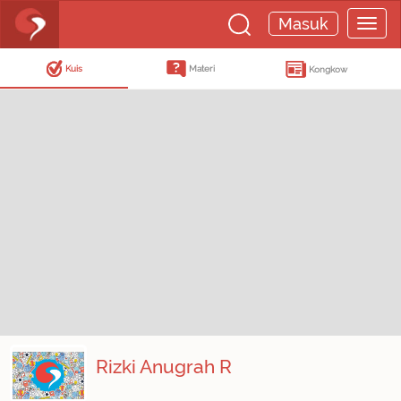
Masuk
Kuis
Materi
Kongkow
Rizki Anugrah R