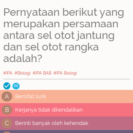
Pernyataan berikut yang
merupakan persamaan
antara sel otot jantung
dan sel otot rangka
adalah?
#IPA
#Biologi
#IPA BAB
#IPA Biologi
68
A
Bersifat lurik
B
Kerjanya tidak dikendalikan
C
Berinti banyak oleh kehendak