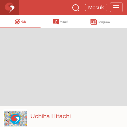
Masuk
Kuis
Materi
Kongkow
Uchiha Hitachi