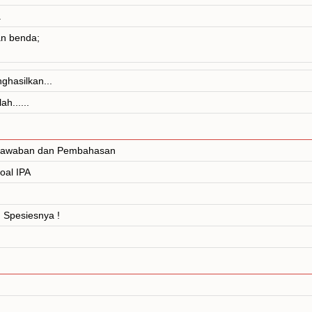
.
an benda;
hasilkan...
h......
. Jawaban dan Pembahasan
oal IPA
 Spesiesnya !