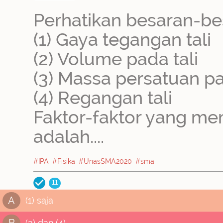
Perhatikan besaran-be
(1) Gaya tegangan tali
(2) Volume pada tali
(3) Massa persatuan p
(4) Regangan tali
Faktor-faktor yang m
adalah....
#IPA
#Fisika
#UnasSMA2020
#sma
11
A
(1) saja
B
(3) dan (4)