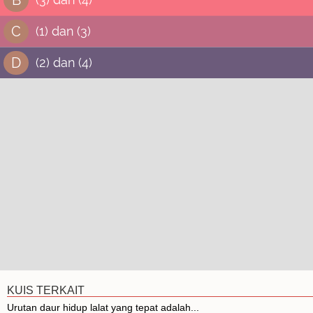
C
(1) dan (3)
D
(2) dan (4)
KUIS TERKAIT
Urutan daur hidup lalat yang tepat adalah...