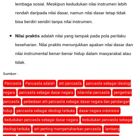
lembaga sosial. Meskipun kedudukan nilai instrumen lebih
rendah daripada nilai dasar, namun nilai dasar tetap tidak
bisa berdiri sendiri tanpa nilai instrumen.
Nilai praktis
adalah nilai yang tampak pada pola perilaku
keseharian. Nilai praktis menunjukkan apakan nilai dasar dan
nilai instrumental benar-benar hidup dalam masyarakat atau
tidak.
Sumber :
Pancasila
Pancasila adalah
arti pancasila
pancasila sebagai ideologi
negara
pancasila sebagai dasar negara
nilai-nilai pancasila
pengertian
pancasila
perbedaan arti pancasila sebagai dasar negara dan pandangan
hidup
pancasila sebagai ideologi terbuka
dasar negara indonesia
kedudukan pancasila sebagai dasar negara
kedudukan pancasila sebagai
ideologi terbuka
arti penting mempertahankan pancasila
lambang