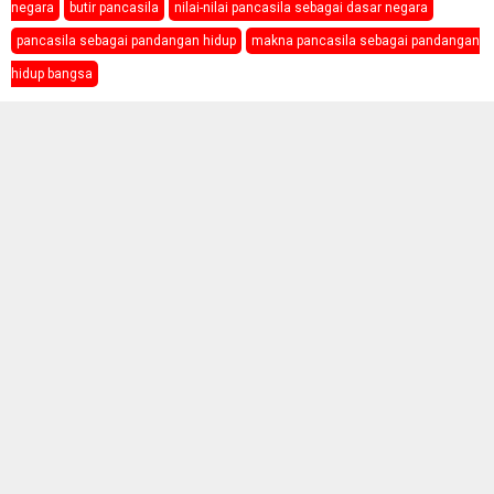
negara
butir pancasila
nilai-nilai pancasila sebagai dasar negara
pancasila sebagai pandangan hidup
makna pancasila sebagai pandangan
hidup bangsa