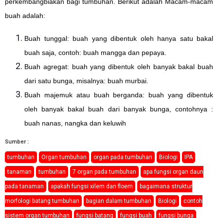
perkembangbiakan bagi tumbuhan. Berikut adalah Macam-macam
buah adalah:
Buah tunggal: buah yang dibentuk oleh hanya satu bakal
buah saja, contoh: buah mangga dan pepaya.
Buah agregat: buah yang dibentuk oleh banyak bakal buah
dari satu bunga, misalnya: buah murbai.
Buah majemuk atau buah berganda: buah yang dibentuk
oleh banyak bakal buah dari banyak bunga, contohnya :
buah nanas, nangka dan keluwih
Sumber :
tumbuhan
Organ tumbuhan
organ pada tumbuhan
Biologi
IPA
tanaman
tumbuhan
7 organ pada tumbuhan
apa fungsi organ daun
pada tanaman
apakah fungsi xilem dan floem
bagaimana struktur
morfologi batang tumbuhan
bagian dalam tumbuhan
Biologi
contoh
sistem organ tumbuhan
fungsi batang
fungsi buah
fungsi bunga