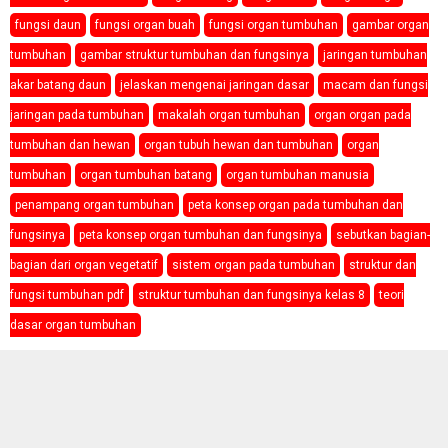
fungsi daun
fungsi organ buah
fungsi organ tumbuhan
gambar organ
tumbuhan
gambar struktur tumbuhan dan fungsinya
jaringan tumbuhan
akar batang daun
jelaskan mengenai jaringan dasar
macam dan fungsi
jaringan pada tumbuhan
makalah organ tumbuhan
organ organ pada
tumbuhan dan hewan
organ tubuh hewan dan tumbuhan
organ
tumbuhan
organ tumbuhan batang
organ tumbuhan manusia
penampang organ tumbuhan
peta konsep organ pada tumbuhan dan
fungsinya
peta konsep organ tumbuhan dan fungsinya
sebutkan bagian-
bagian dari organ vegetatif
sistem organ pada tumbuhan
struktur dan
fungsi tumbuhan pdf
struktur tumbuhan dan fungsinya kelas 8
teori
dasar organ tumbuhan