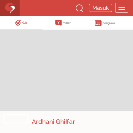
Masuk
Kuis
Materi
Kongkow
Ardhani Ghiffar