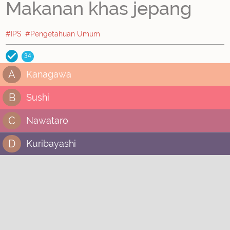
Makanan khas jepang
#IPS
#Pengetahuan Umum
34
A
Kanagawa
B
Sushi
C
Nawataro
D
Kuribayashi