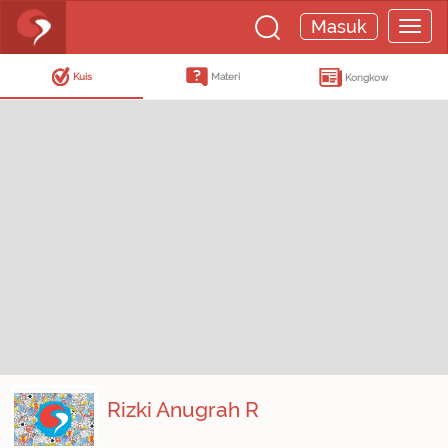
Masuk
Kuis
Materi
Kongkow
Rizki Anugrah R