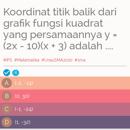
Koordinat titik balik dari
grafik fungsi kuadrat
yang persamaannya y =
(2x - 10)(x + 3) adalah ....
#IPS
#Matematika
#UnasSMA2020
#sma
4
A
(-2, -14)
B
(0, 30)
C
(-1, -24)
D
(1, -32)