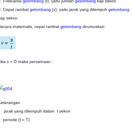
2. Frekuensi
gelombang
(f), yaitu jumlah
gelombang
tiap sekon.
3. Cepat rambat
gelombang
(v), yaitu jarak yang ditempuh
gelombang
tiap sekon.
Secara matematis, cepat rambat
gelombang
dirumuskan:
Jika s = O maka persamaan :
Keterangan:
s : jarak yang ditempuh dalam t sekon
 : periode (t = T)