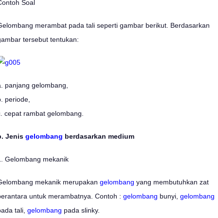
Contoh Soal
Gelombang merambat pada tali seperti gambar berikut. Berdasarkan
gambar tersebut tentukan:
a. panjang gelombang,
b. periode,
c. cepat rambat gelombang.
b. Jenis
gelombang
berdasarkan medium
1. Gelombang mekanik
Gelombang mekanik merupakan
gelombang
yang membutuhkan zat
perantara untuk merambatnya. Contoh :
gelombang
bunyi,
gelombang
pada tali,
gelombang
pada slinky.