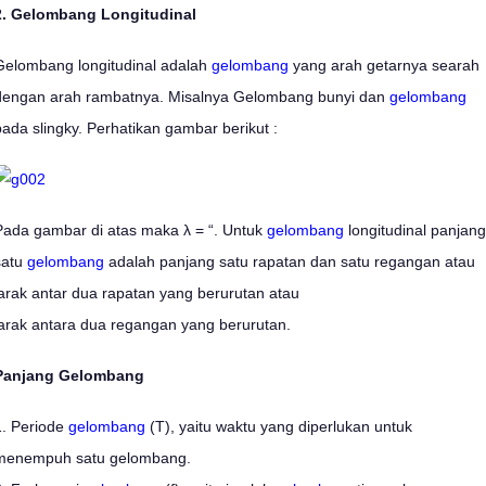
2. Gelombang Longitudinal
Gelombang longitudinal adalah
gelombang
yang arah getarnya searah
dengan arah rambatnya. Misalnya Gelombang bunyi dan
gelombang
pada slingky. Perhatikan gambar berikut :
Pada gambar di atas maka λ = “. Untuk
gelombang
longitudinal panjang
satu
gelombang
adalah panjang satu rapatan dan satu regangan atau
jarak antar dua rapatan yang berurutan atau
jarak antara dua regangan yang berurutan.
Panjang Gelombang
1. Periode
gelombang
(T), yaitu waktu yang diperlukan untuk
menempuh satu gelombang.