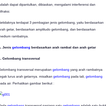
adalah dapat dipantulkan, dibiaskan, mengalami interferensi dan
ifraksi.
Setidaknya terdapat 3 pembagian jenis gelombang, yaitu berdasarkan
arah getar, berdasarkan amplitudo gelombang, dan berdasarkan
medium rambatnya.
a. Jenis
gelombang
berdasarkan arah rambat dan arah getar
1. Gelombang transversal
Gelombang transversal merupakan
gelombang
yang arah rambatnya
tegak lurus arah getarnya. misalkan
gelombang
pada tali,
gelombang
pada air. Perhatikan gambar berikut :
Pada
gelombang
transversal panjang satu
gelombang
adalah satu buki