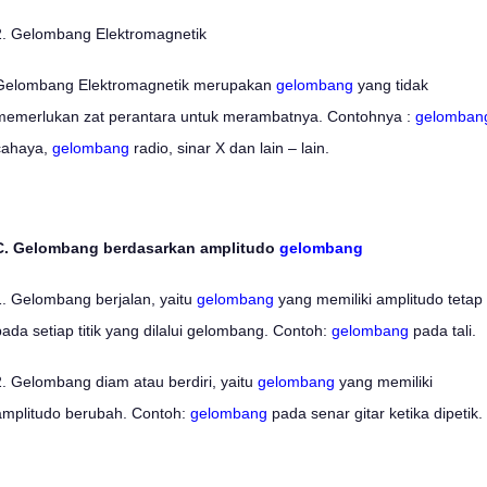
2. Gelombang Elektromagnetik
Gelombang Elektromagnetik merupakan
gelombang
yang tidak
memerlukan zat perantara untuk merambatnya. Contohnya :
gelomban
cahaya,
gelombang
radio, sinar X dan lain – lain.
C. Gelombang berdasarkan amplitudo
gelombang
1. Gelombang berjalan, yaitu
gelombang
yang memiliki amplitudo tetap
pada setiap titik yang dilalui gelombang. Contoh:
gelombang
pada tali.
2. Gelombang diam atau berdiri, yaitu
gelombang
yang memiliki
amplitudo berubah. Contoh:
gelombang
pada senar gitar ketika dipetik.