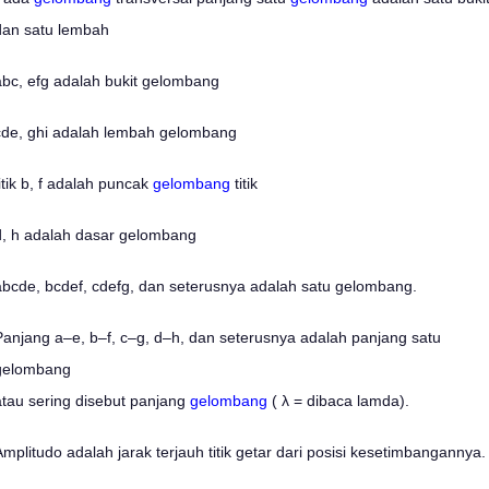
dan satu lembah
abc, efg adalah bukit gelombang
cde, ghi adalah lembah gelombang
titik b, f adalah puncak
gelombang
titik
d, h adalah dasar gelombang
abcde, bcdef, cdefg, dan seterusnya adalah satu gelombang.
Panjang a–e, b–f, c–g, d–h, dan seterusnya adalah panjang satu
gelombang
atau sering disebut panjang
gelombang
( λ = dibaca lamda).
Amplitudo adalah jarak terjauh titik getar dari posisi kesetimbangannya.