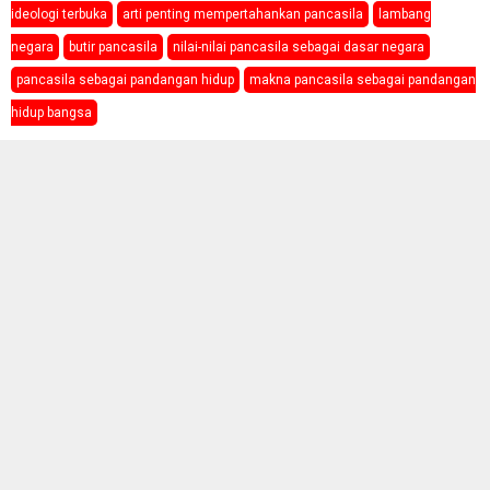
ideologi terbuka
arti penting mempertahankan pancasila
lambang
negara
butir pancasila
nilai-nilai pancasila sebagai dasar negara
pancasila sebagai pandangan hidup
makna pancasila sebagai pandangan
hidup bangsa