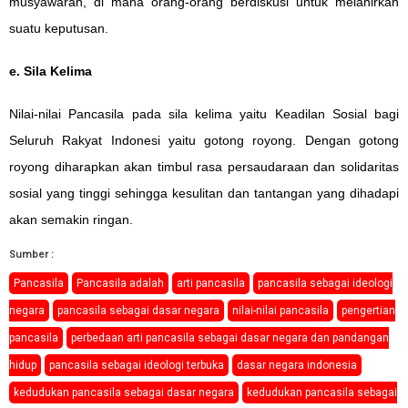
musyawarah, di mana orang-orang berdiskusi untuk melahirkan
suatu keputusan.
e. Sila Kelima
Nilai-nilai Pancasila pada sila kelima yaitu Keadilan Sosial bagi
Seluruh Rakyat Indonesi yaitu gotong royong. Dengan gotong
royong diharapkan akan timbul rasa persaudaraan dan solidaritas
sosial yang tinggi sehingga kesulitan dan tantangan yang dihadapi
akan semakin ringan.
Sumber :
Pancasila
Pancasila adalah
arti pancasila
pancasila sebagai ideologi
negara
pancasila sebagai dasar negara
nilai-nilai pancasila
pengertian
pancasila
perbedaan arti pancasila sebagai dasar negara dan pandangan
hidup
pancasila sebagai ideologi terbuka
dasar negara indonesia
kedudukan pancasila sebagai dasar negara
kedudukan pancasila sebagai