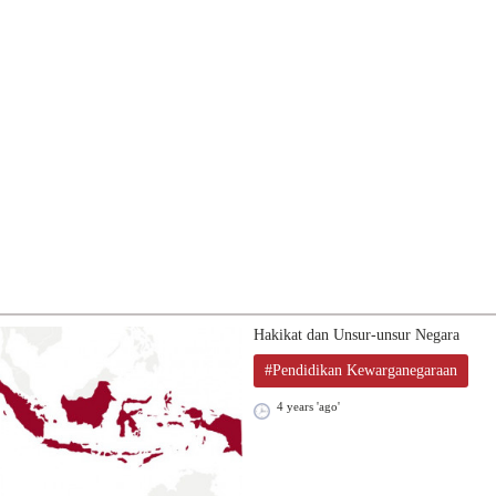
Hakikat dan Unsur-unsur Negara
#Pendidikan Kewarganegaraan
4 years 'ago'